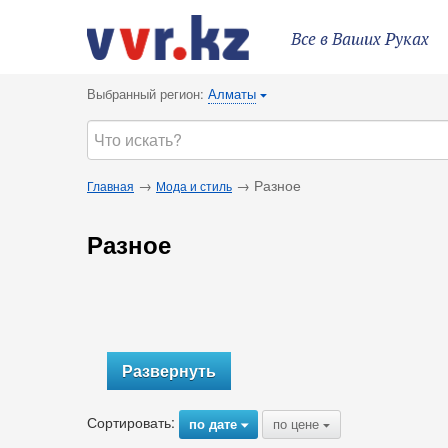
Все в Ваших Руках
Выбранный регион:
Алматы
{
→
→ Разное
Главная
Мода и стиль
Разное
Развернуть
Сортировать:
по дате
по цене
{
{