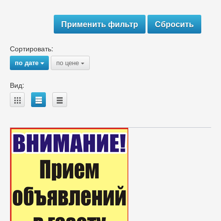
Сортировать:
по дате
по цене
{
{
Вид:
A
B
C