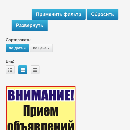
Развернуть
Сортировать:
по дате
по цене
{
{
Вид:
A
B
C