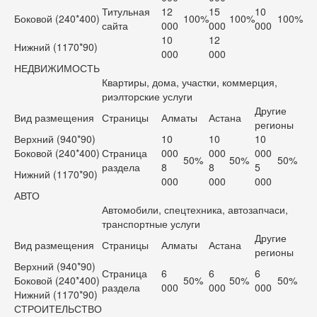
Титульная
12
15
10
Боковой (240*400)
100%
100%
100%
сайта
000
000
000
10
12
Нижний (1170*90)
000
000
НЕДВИЖИМОСТЬ
Квартиры, дома, участки, коммерция,
риэлторские услуги
Другие
Вид размещения
Страницы
Алматы
Астана
регионы
Верхний (940*90)
10
10
10
Боковой (240*400)
Страница
000
000
000
50%
50%
50%
раздела
8
8
5
Нижний (1170*90)
000
000
000
АВТО
Автомобили, спецтехника, автозапчаси,
транспортные услуги
Другие
Вид размещения
Страницы
Алматы
Астана
регионы
Верхний (940*90)
Страница
6
6
6
Боковой (240*400)
50%
50%
50%
раздела
000
000
000
Нижний (1170*90)
СТРОИТЕЛЬСТВО