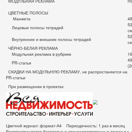
МОДУЛЬНАЯ РЕКЛАМА
mi
ЦВЕТНЫЕ ПОЛОСЫ
Манжета
48
52
Лицевые полосы тетрадей
см
52
Внутренние и внешние полосы тетрадей
см
ЧЁРНО-БЕЛАЯ РЕКЛАМА
Модульная реклама в рубрике
16
49
PR-статья
(2
СКИДКИ НА МОДУЛЬНУЮ РЕКЛАМУ, не распростаняется на
PR-статьи
При размещении в проектах
Цветной журнал: формат-А4 Периодичность: 1 раз в месяц Ти
Распространяется бесплатно в специализированных точках в г.