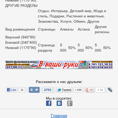
Нижний (1170*90)
ДРУГИЕ РАЗДЕЛЫ
Отдых, Интерьер, Детский мир, Мода и
стиль, Подарки, Растения и животные,
Знакомства, Услуги, Обмен, Другое
Другие
Вид размещения
Страницы
Алматы
Астана
регионы
Верхний (940*90)
Боковой (240*400)
Страница
5
5
5
Нижний (1170*90)
50%
50%
50%
раздела
000
000
000
Расскажите о нас друзьям:
Мы в соцсетях:
ä
æ
è
Главная