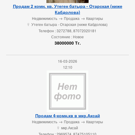
Продам 2 комн. кв. Утеген батыра - Отарская (ниже
Кабдолова)
→
→
Недвижимость
Продажа
Квартиры
Утеген батыра - Отарская (ниже Кабдолова)
u
Телефон : 3272788, 87072020181
Состояние : Новое
38000000 Тг.
16-03-2026
12:10
Продам 4-комн.кв в мкр.Аксай
→
→
Недвижимость
Продажа
Квартиры
мкр.Аксай
u
Телефон : 2969574, 87475105110