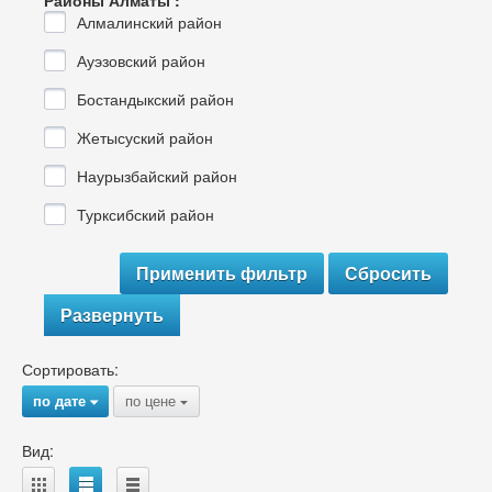
Районы Алматы :
Алмалинский район
Ауэзовский район
Бостандыкский район
Жетысуский район
Наурызбайский район
Турксибский район
Развернуть
Сортировать:
по дате
по цене
{
{
Вид:
A
B
C