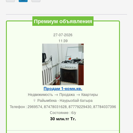
Премиум объявления
27-07-2026
11:39
Продам 1-комн.кв.
→
→
Недвижимость
Продажа
Квартиры
Райымбека - Наурызбай батыра
u
Телефон : 2969574, 87478031628, 87779229430, 87784037396
Состояние : б/у
30 млн.тг Тг.