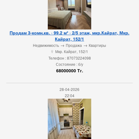
Продам 3-комн.кв. · 99.2 м² · 2/5 этаж, мкр.Кайрат, Мкр.
Кайрат, 152/1
→
→
Недвижимость
Продажа
Квартиры
Мкр. Кайрат, 152/1
u
Телефон : 87073224098
Состояние : б/у
68000000 Тг.
28-04-2026
22:04