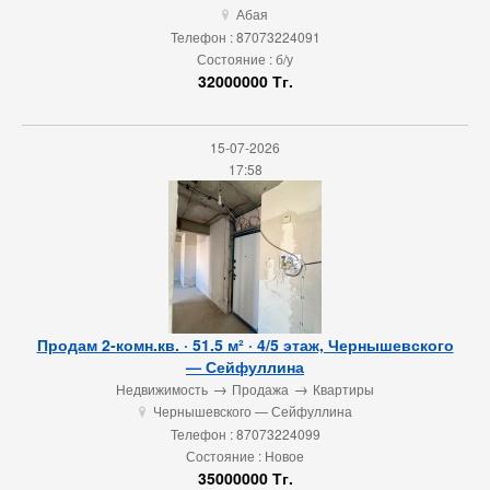
Абая
u
Телефон : 87073224091
Состояние : б/у
32000000 Тг.
15-07-2026
17:58
Продам 2-комн.кв. · 51.5 м² · 4/5 этаж, Чернышевского
— Сейфуллина
→
→
Недвижимость
Продажа
Квартиры
Чернышевского — Сейфуллина
u
Телефон : 87073224099
Состояние : Новое
35000000 Тг.