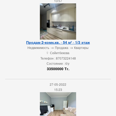
13:57
Продам 2-комн.кв. · 54 м² · 1/3 этаж
→
→
Недвижимость
Продажа
Квартиры
Сейитбекова
u
Телефон : 87073224148
Состояние : б/у
33500000 Тг.
27-05-2022
15:23