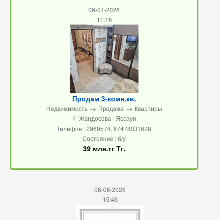
06-04-2026
11:16
Продам 3-комн.кв.
→
→
Недвижимость
Продажа
Квартиры
Жандосова - Яссауи
u
Телефон : 2969574, 87478031628
Состояние : б/у
39 млн.тг Тг.
06-08-2026
15:46