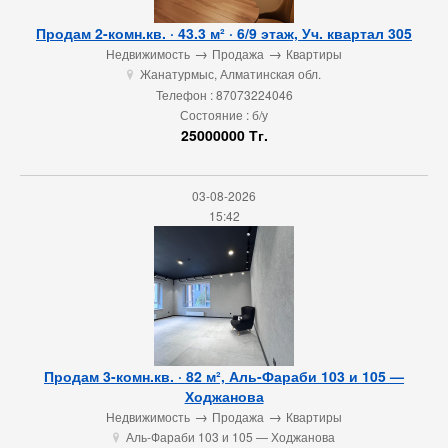
Продам 2-комн.кв. · 43.3 м² · 6/9 этаж, Уч. квартал 305
→
→
Недвижимость
Продажа
Квартиры
Жанатурмыс, Алматинская обл.
u
Телефон : 87073224046
Состояние : б/у
25000000 Тг.
03-08-2026
15:42
Продам 3-комн.кв. · 82 м², Аль-Фараби 103 и 105 —
Ходжанова
→
→
Недвижимость
Продажа
Квартиры
Аль-Фараби 103 и 105 — Ходжанова
u