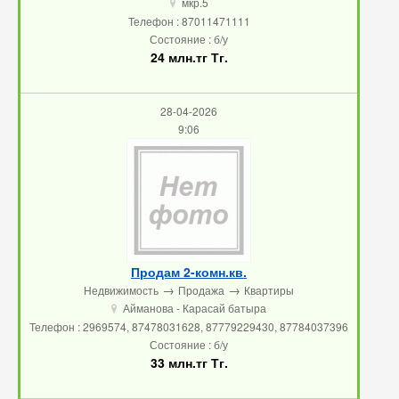
мкр.5
u
Телефон : 87011471111
Состояние : б/у
24 млн.тг Тг.
28-04-2026
9:06
Продам 2-комн.кв.
→
→
Недвижимость
Продажа
Квартиры
Айманова - Карасай батыра
u
Телефон : 2969574, 87478031628, 87779229430, 87784037396
Состояние : б/у
33 млн.тг Тг.