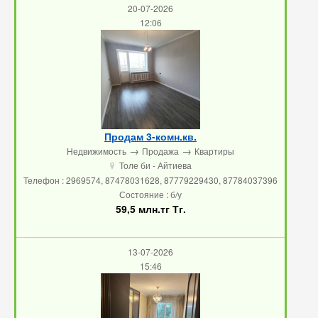
20-07-2026
12:06
Продам 3-комн.кв.
→
→
Недвижимость
Продажа
Квартиры
Толе би - Айтиева
u
Телефон : 2969574, 87478031628, 87779229430, 87784037396
Состояние : б/у
59,5 млн.тг Тг.
13-07-2026
15:46