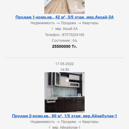
Продам 1-комн.кв., 42 м², 3/5 этаж, мкр.Аксай-3А
→
→
Недвижимость
Продажа
Квартиры
мкр. Аксай-3А
u
Телефон : 87073224165
Состояние : б/у
25500000 Тг.
17-05-2022
14:30
Продам 2-комн.кв., 60 м², 1/5 этаж, мкр.Айнабулак-1
→
→
Недвижимость
Продажа
Квартиры
мкр. Айнабулак-1
u