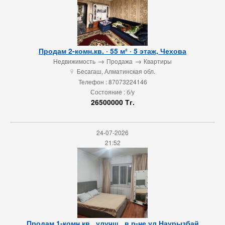
Продам 2-комн.кв. · 55 м² · 5 этаж, Чехова
→
→
Недвижимость
Продажа
Квартиры
Бесагаш, Алматинская обл.
u
Телефон : 87073224146
Состояние : б/у
26500000 Тг.
24-07-2026
21:52
Продам 1-комн.кв., улучш., в р-не ул.Наурызбай