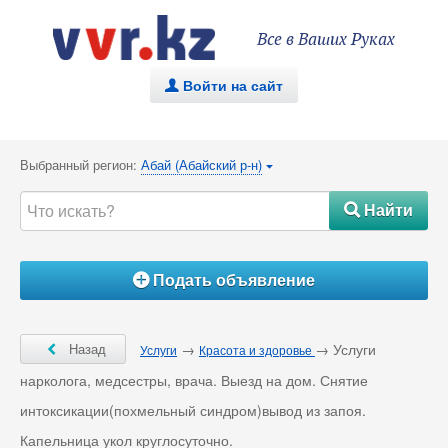
Все в Ваших Руках
Войти на сайт
.
Выбранный регион:
Абай (Абайский р-н)
{
Найти
#
Подать объявление
Á
Ô
Назад
→
→ Услуги
Услуги
Красота и здоровье
нарколога, медсестры, врача. Выезд на дом. Снятие
интоксикации(похмельный синдром)вывод из запоя.
Капельница укол круглосуточно.