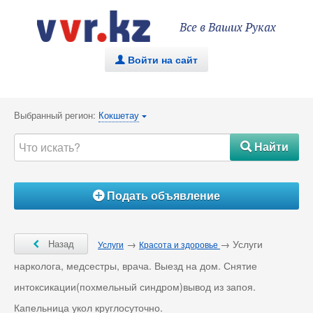
Все в Ваших Руках
Войти на сайт
.
Выбранный регион:
Кокшетау
{
Найти
#
Подать объявление
Á
Ô
Назад
→
→ Услуги
Услуги
Красота и здоровье
нарколога, медсестры, врача. Выезд на дом. Снятие
интоксикации(похмельный синдром)вывод из запоя.
Капельница укол круглосуточно.