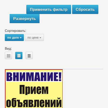
Развернуть
Сортировать:
по дате
по цене
{
{
Вид:
A
B
C