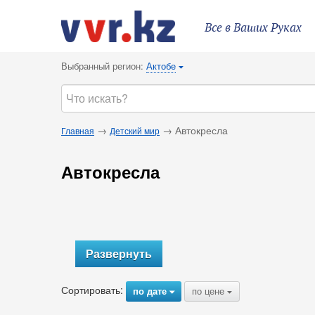
Все в Ваших Руках
Выбранный регион:
Актобе
{
→
→ Автокресла
Главная
Детский мир
Автокресла
Развернуть
Сортировать:
по дате
по цене
{
{