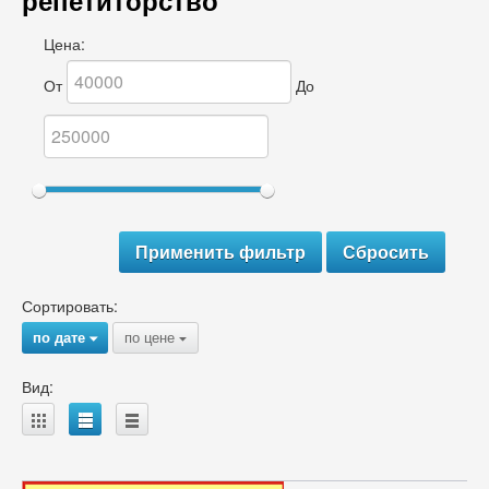
репетиторство
Цена:
От
До
Сортировать:
по дате
по цене
{
{
Вид:
A
B
C