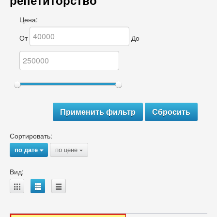
репетиторство
Цена:
От
До
Сортировать:
по дате
по цене
{
{
Вид:
A
B
C