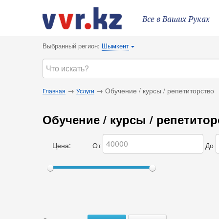
Все в Ваших Руках
Выбранный регион:
Шымкент
{
→
→ Обучение / курсы / репетиторство
Главная
Услуги
Обучение / курсы / репетито
Цена:
От
До