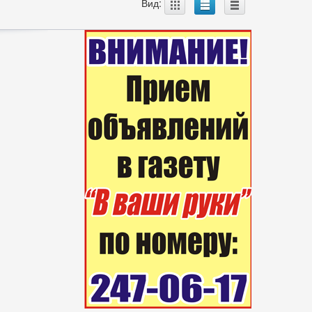
A
B
C
Вид: