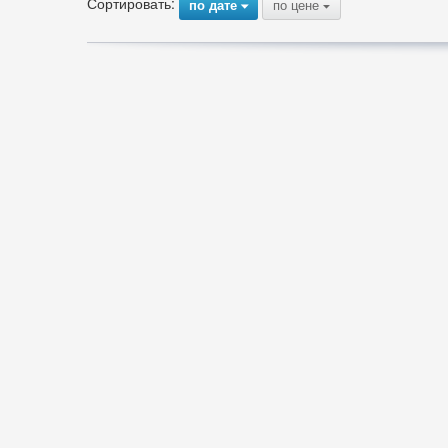
Сортировать:
по дате
по цене
{
{