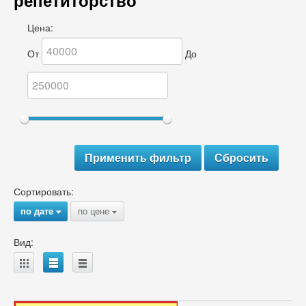
репетиторство
Цена:
От
До
Сортировать:
по дате
по цене
{
{
Вид:
A
B
C