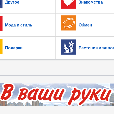
Другое
Знакомства
Мода и стиль
Обмен
Подарки
Растения и живо