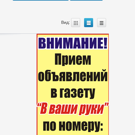
A
B
C
Вид: