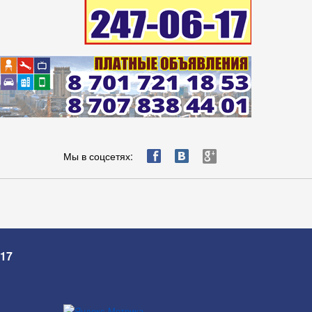
ä
æ
è
Мы в соцсетях:
-17