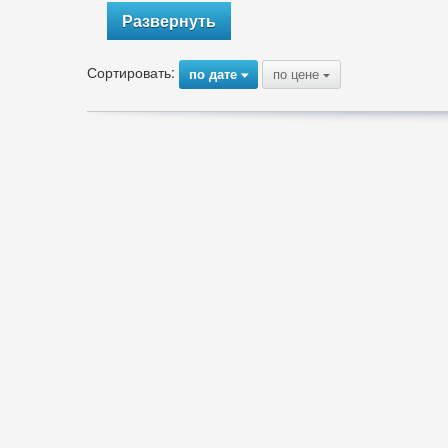
Развернуть
Сортировать:
по дате
по цене
{
{