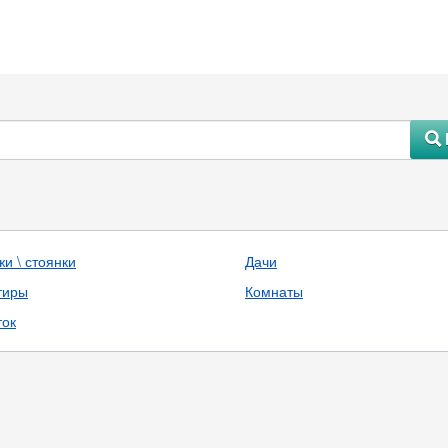
#
и \ стоянки
Дачи
тиры
Комнаты
ток