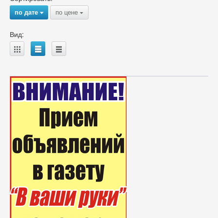
по дате
по цене
{
{
Вид:
A
B
C