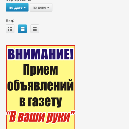
по дате
по цене
{
{
Вид:
A
B
C