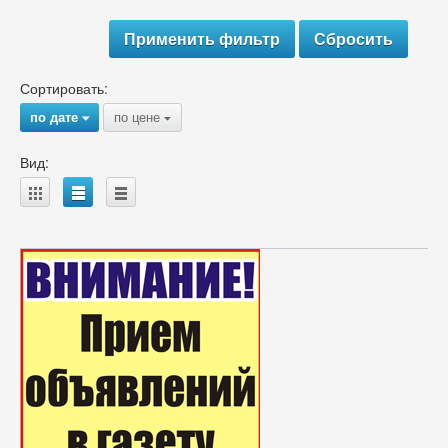
Сортировать:
по дате
по цене
{
{
Вид:
A
B
C