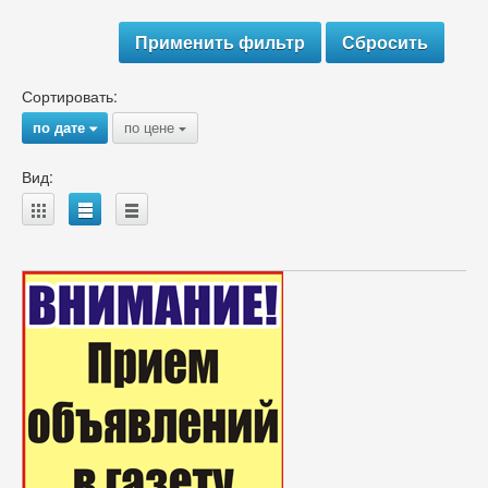
Сортировать:
по дате
по цене
{
{
Вид:
A
B
C