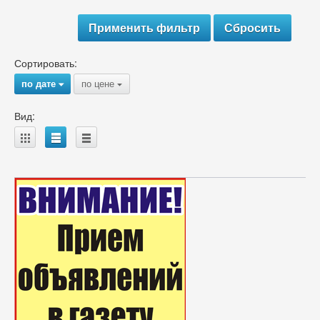
Сортировать:
по дате
по цене
{
{
Вид:
A
B
C