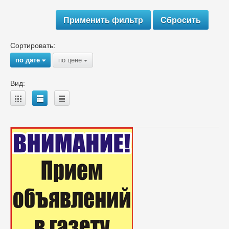
Сортировать:
по дате
по цене
{
{
Вид:
A
B
C