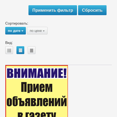
Сортировать:
по дате
по цене
{
{
Вид:
A
B
C