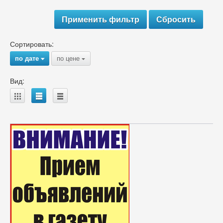
Сортировать:
по дате
по цене
{
{
Вид:
A
B
C