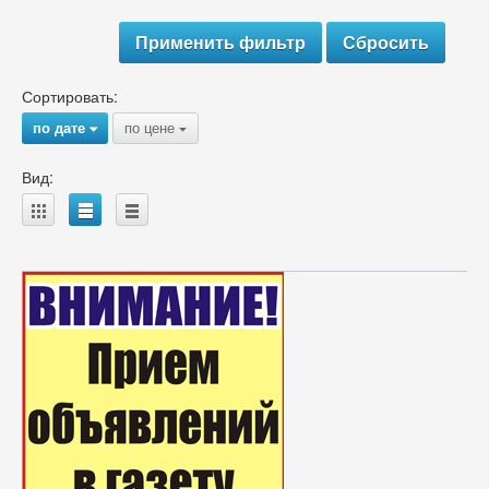
Сортировать:
по дате
по цене
{
{
Вид:
A
B
C