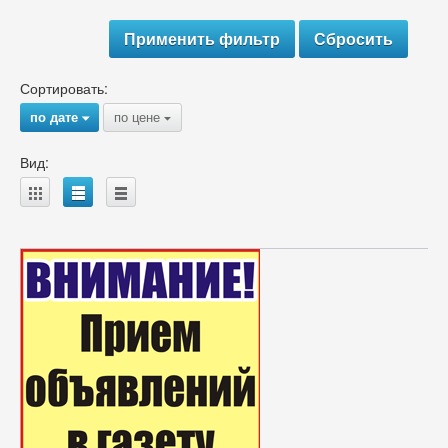
Сортировать:
по дате
по цене
{
{
Вид:
A
B
C