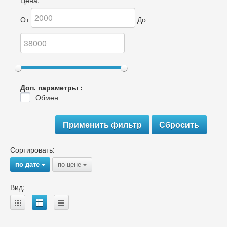
Цена:
От
До
Доп. параметры :
Обмен
Сортировать:
по дате
по цене
{
{
Вид:
A
B
C