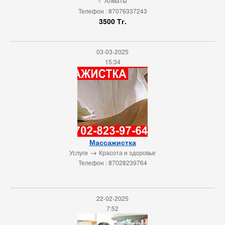
Алматы
u
Телефон : 87076337243
3500 Тг.
03-03-2025
15:34
Массажистка
→
Услуги
Красота и здоровье
Телефон : 87028239764
22-02-2025
7:52