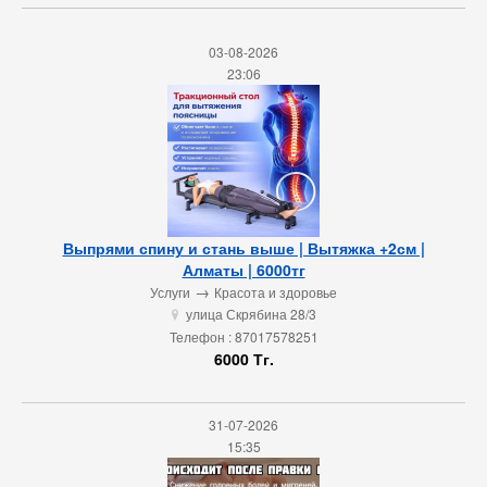
03-08-2026
23:06
Выпрями спину и стань выше | Вытяжка +2см |
Алматы | 6000тг
→
Услуги
Красота и здоровье
улица Скрябина 28/3
u
Телефон : 87017578251
6000 Тг.
31-07-2026
15:35