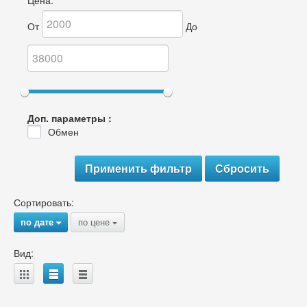
Цена:
От
До
Доп. параметры :
Обмен
Сортировать:
по дате
по цене
{
{
Вид:
A
B
C