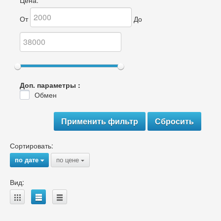
Цена:
От
До
Доп. параметры :
Обмен
Сортировать:
по дате
по цене
{
{
Вид:
A
B
C