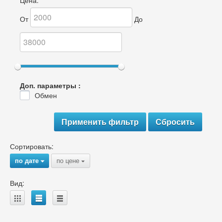
Цена:
От
До
Доп. параметры :
Обмен
Сортировать:
по дате
по цене
{
{
Вид:
A
B
C