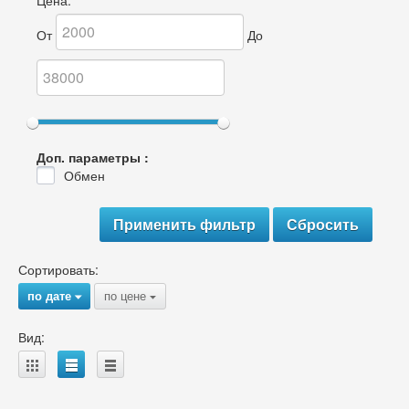
Цена:
От
До
Доп. параметры :
Обмен
Сортировать:
по дате
по цене
{
{
Вид:
A
B
C