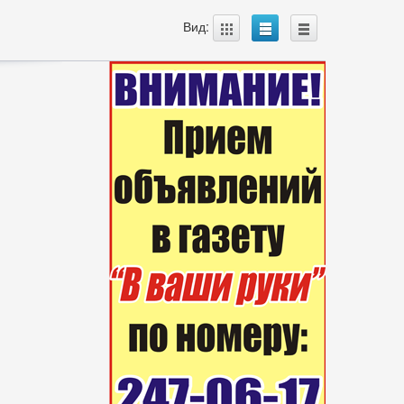
A
B
C
Вид: