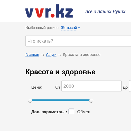
Все в Ваших Руках
Выбранный регион:
Жетысай
{
→
→ Красота и здоровье
Главная
Услуги
Красота и здоровье
Цена:
От
До
Доп. параметры :
Обмен