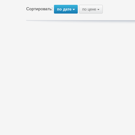
Сортировать:
по дате
по цене
{
{