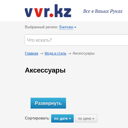
Все в Ваших Руках
Выбранный регион:
Балхаш
{
→
→ Аксессуары
Главная
Мода и стиль
Аксессуары
Развернуть
Сортировать:
по дате
по цене
{
{