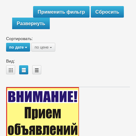
Развернуть
Сортировать:
по дате
по цене
{
{
Вид:
A
B
C