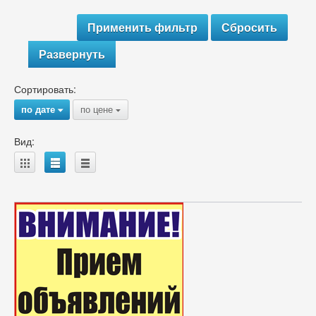
Развернуть
Сортировать:
по дате
по цене
{
{
Вид:
A
B
C