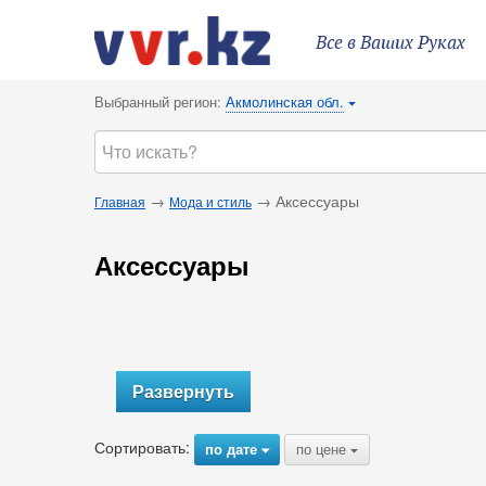
Все в Ваших Руках
Выбранный регион:
Акмолинская обл.
{
→
→ Аксессуары
Главная
Мода и стиль
Аксессуары
Развернуть
Сортировать:
по дате
по цене
{
{