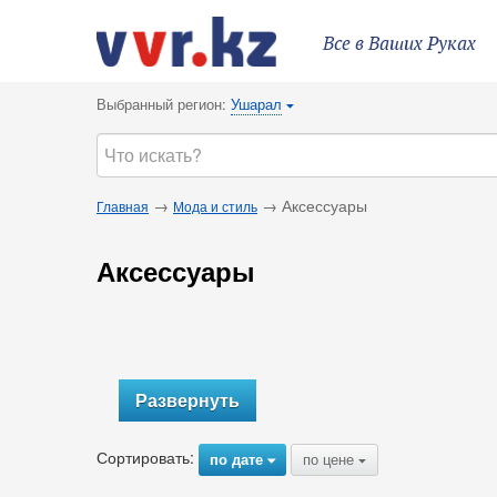
Все в Ваших Руках
Выбранный регион:
Ушарал
{
→
→ Аксессуары
Главная
Мода и стиль
Аксессуары
Развернуть
Сортировать:
по дате
по цене
{
{