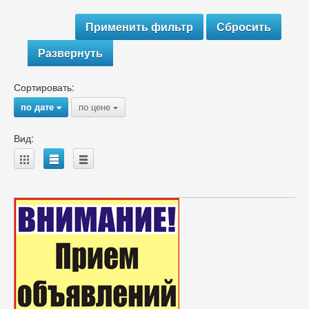
Развернуть
Сортировать:
по дате
по цене
{
{
Вид:
A
B
C