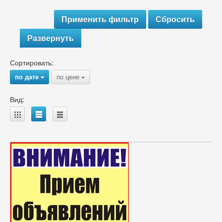
Развернуть
Сортировать:
по дате
по цене
{
{
Вид:
A
B
C