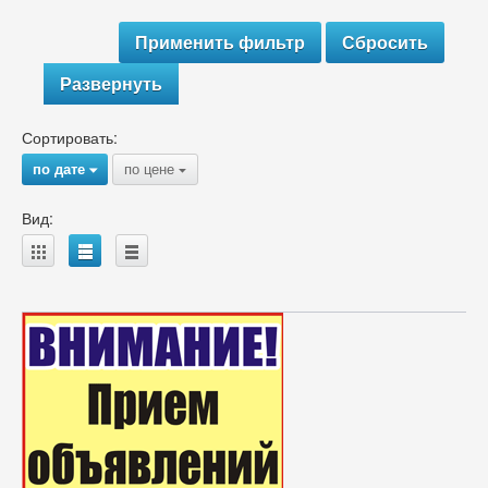
Развернуть
Сортировать:
по дате
по цене
{
{
Вид:
A
B
C