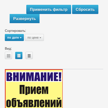
Развернуть
Сортировать:
по дате
по цене
{
{
Вид:
A
B
C